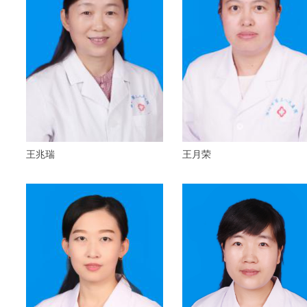
王兆瑞
王月荣