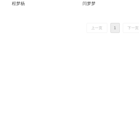
程梦杨
闫梦梦
上一页
1
下一页