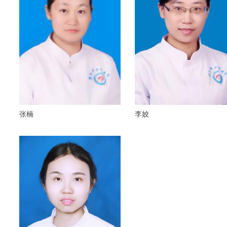
张楠
李姣