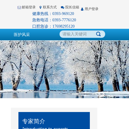
邮箱登录
联系方式
院长信箱
用户登录
健康热线：0393-969120
急救电话：0393-7776120
口腔急诊：17698295120
끠
医护风采
专家简介