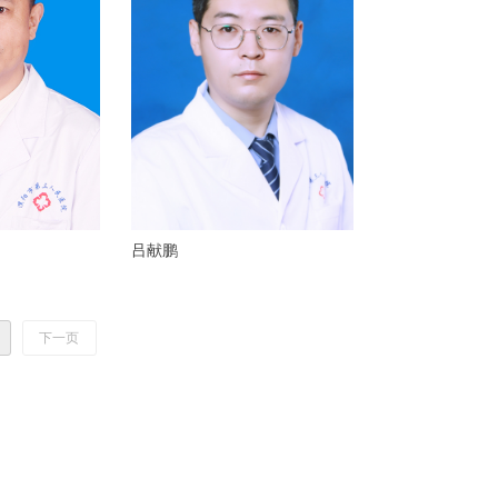
吕献鹏
下一页