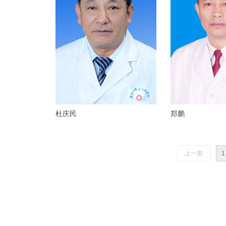
杜庆民
郑鹏
上一页
1