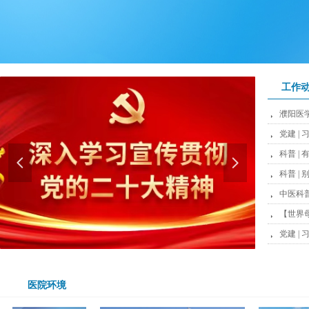
工作
뀧
뀧
뀧
科普 
넳
넲
뀧
科普 |
뀧
中医科普
뀧
【世界
뀧
医院环境